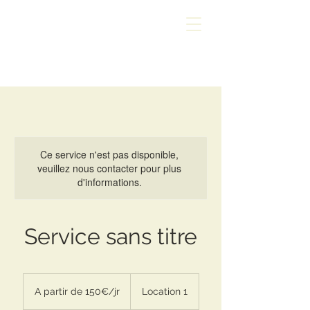
Ce service n'est pas disponible,
veuillez nous contacter pour plus
d'informations.
Service sans titre
A
partir
A partir de 150€/jr
Location 1
de
150€/jr