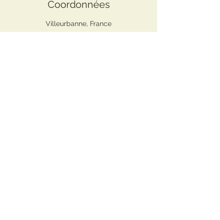
Coordonnées
Villeurbanne, France
Copyright 2023 Form QSE -
Raison sociale : FORM QSE
Forme juridique : SARL
Adresse : Siège Social : 140 rue Dedieu 69100
Villeurbanne
Activité (Code NAF ou APE) : Formation continue
)
d'adultes (8559A
Date de création :
01-07-2018
Siret :
840 8385 908
R.C.S Lyon
Capital social : 1 000 €
Politique de confidentialité et mentions légales